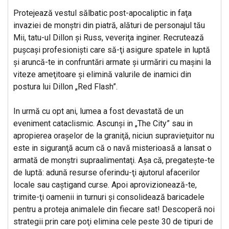
Protejează vestul sălbatic post-apocaliptic in faţa
invaziei de monştri din piatră, alături de personajul tău
Mii, tatu-ul Dillon şi Russ, veveriţa inginer. Recrutează
puşcaşi profesionişti care să-ţi asigure spatele in luptă
şi aruncă-te in confruntări armate şi urmăriri cu maşini la
viteze ameţitoare şi elimină valurile de inamici din
postura lui Dillon „Red Flash”.
In urmă cu opt ani, lumea a fost devastată de un
eveniment cataclismic. Ascunşi in „The City” sau in
apropierea oraşelor de la graniţă, niciun supravieţuitor nu
este in siguranţă acum că o navă misterioasă a lansat o
armată de monştri supraalimentaţi. Aşa că, pregateşte-te
de luptă: adună resurse oferindu-ţi ajutorul afacerilor
locale sau caştigand curse. Apoi aprovizionează-te,
trimite-ţi oamenii in turnuri şi consolidează baricadele
pentru a proteja animalele din fiecare sat! Descoperă noi
strategii prin care poţi elimina cele peste 30 de tipuri de