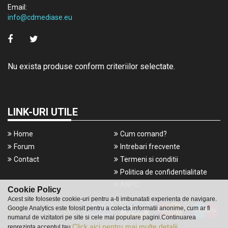
Email:
info@cdmediase.eu
Nu exista produse conform criteriilor selectate.
LINK-URI UTILE
Home
Cum comand?
Forum
Intrebari frecvente
Contact
Termeni si conditii
Politica de confidentialitate
ANPC
Cookie Policy
Acest site foloseste cookie-uri pentru a-ti imbunatati experienta de navigare.
Google Analytics este folosit pentru a colecta informatii anonime, cum ar fi
numarul de vizitatori pe site si cele mai populare pagini.Continuarea
Click aici pentru mai multe detalii.
reprezinta acceptul tau