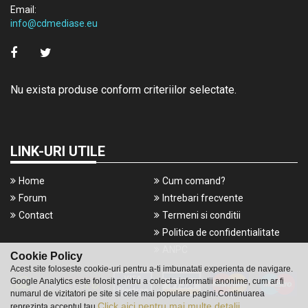
Email:
info@cdmediase.eu
Nu exista produse conform criteriilor selectate.
LINK-URI UTILE
Home
Cum comand?
Forum
Intrebari frecvente
Contact
Termeni si conditii
Politica de confidentialitate
ANPC
Cookie Policy
Acest site foloseste cookie-uri pentru a-ti imbunatati experienta de navigare.
Google Analytics este folosit pentru a colecta informatii anonime, cum ar fi
numarul de vizitatori pe site si cele mai populare pagini.Continuarea
Click aici pentru mai multe detalii.
reprezinta acceptul tau