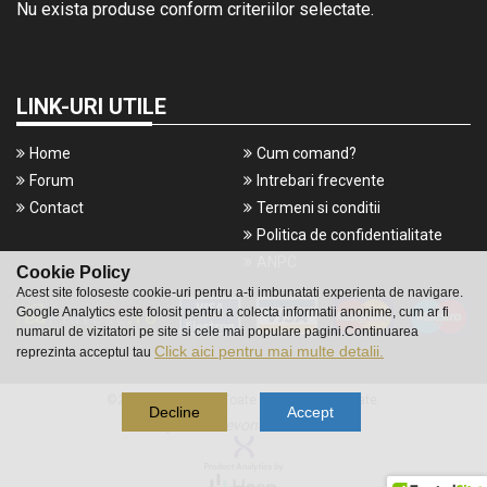
Nu exista produse conform criteriilor selectate.
LINK-URI UTILE
Home
Cum comand?
Forum
Intrebari frecvente
Contact
Termeni si conditii
Politica de confidentialitate
ANPC
Cookie Policy
Acest site foloseste cookie-uri pentru a-ti imbunatati experienta de navigare.
Google Analytics este folosit pentru a colecta informatii anonime, cum ar fi
numarul de vizitatori pe site si cele mai populare pagini.Continuarea
Click aici pentru mai multe detalii.
reprezinta acceptul tau
©2016 Gameshop. Toate drepturile rezervate.
Decline
Accept
a piece of
evonomix's
DNA