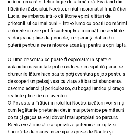
induce groază şi tehnologie de ultimă oră. Evadand din
flăcările războiului, Noctis, prinţul incoronat al Impărăţiei
Lucis, se imbarca intr-o călătorie epică alături de
prietenii lui cei mai buni – intr-o lume cu bestii de mărimi
colosale in care pot fi contemplate minunăţii incredibile
şi donjoane pline de pericole, in speranţa dobandirii
puterii pentru a se reintoarce acasă şi pentru a opri lupta.
O lume deschisă ce poate fi explorată: In spatele
volanului maşinii tale poţi conduce din capitală pană pe
drumurile lăturalnice sau te poţi aventura pe jos pentru a
descoperi un peisaj vast cu viaţă sălbatică abundentă,
caverne adanci şi periculoase, cu bogaţii antice şi oraşe
realiste pline de noi aventuri.
O Poveste a Frăţiei: in rolul lui Noctis, jucătorii vor simţi
cum legăturile prieteniei devin mai puternice pe măsură
ce tu şi gaşca ta veţi deveni mai apropiaţi pe parcurs.
Realizează mişcări cooperative puternice in lupta şi
bucură-te de munca in echipa expuse de Noctis şi