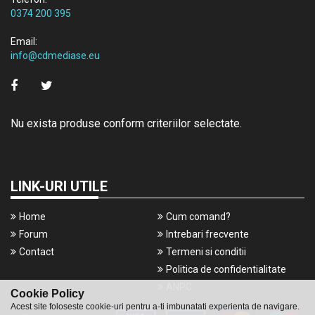
0374 200 395
Email:
info@cdmediase.eu
Nu exista produse conform criteriilor selectate.
LINK-URI UTILE
Home
Cum comand?
Forum
Intrebari frecvente
Contact
Termeni si conditii
Politica de confidentialitate
ANPC
Cookie Policy
Acest site foloseste cookie-uri pentru a-ti imbunatati experienta de navigare.