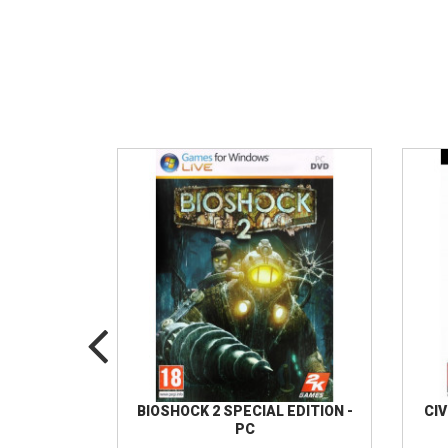
 2013 -
BIOSHOCK 2 SPECIAL EDITION -
CIV
PC