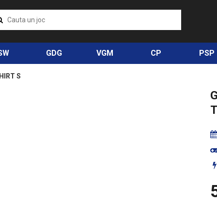
SW
GDG
VGM
CP
PSP
HIRT S
T
5