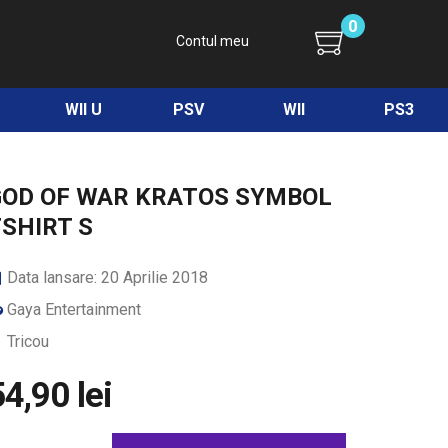
0
Contul meu
WII U
PSV
WII
PS3
GOD OF WAR KRATOS SYMBOL
SHIRT S
Data lansare: 20 Aprilie 2018
Gaya Entertainment
Tricou
4,90 lei