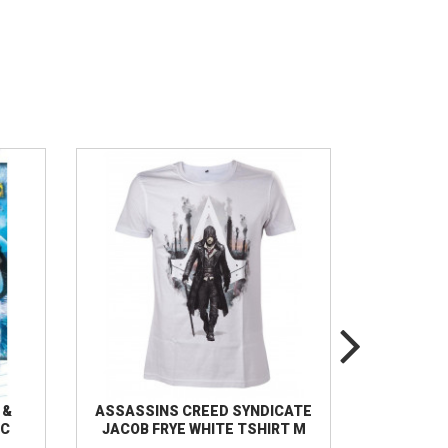
 &
ASSASSINS CREED SYNDICATE
STAR W
PC
JACOB FRYE WHITE TSHIRT M