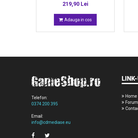
219,90 Lei
da
Adauga in cos
LINK-
Home
Telefon:
Forum
0374 200 395
Conta
Email:
info@cdmediase.eu