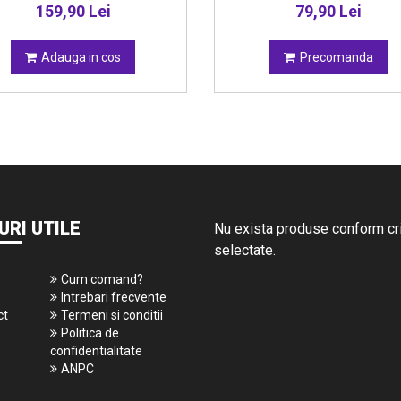
159,90 Lei
79,90 Lei
Adauga in cos
Precomanda
URI UTILE
Nu exista produse conform crit
selectate.
Cum comand?
Intrebari frecvente
ct
Termeni si conditii
Politica de
confidentialitate
ANPC