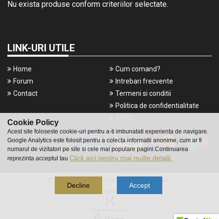
Nu exista produse conform criteriilor selectate.
LINK-URI UTILE
Home
Cum comand?
Forum
Intrebari frecvente
Contact
Termeni si conditii
Politica de confidentialitate
ANPC
Cookie Policy
Acest site foloseste cookie-uri pentru a-ti imbunatati experienta de navigare.
Google Analytics este folosit pentru a colecta informatii anonime, cum ar fi
numarul de vizitatori pe site si cele mai populare pagini.Continuarea
Click aici pentru mai multe detalii.
reprezinta acceptul tau
©2016 Gameshop. Toate drepturile rezervate.
Decline
Accept
a piece of
evonomix's
DNA