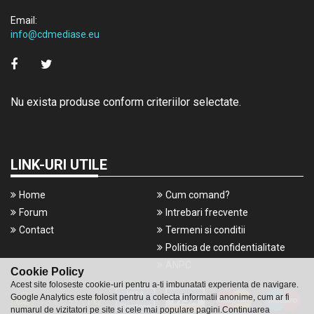
Email:
info@cdmediase.eu
Nu exista produse conform criteriilor selectate.
LINK-URI UTILE
Home
Cum comand?
Forum
Intrebari frecvente
Contact
Termeni si conditii
Politica de confidentialitate
ANPC
Cookie Policy
Acest site foloseste cookie-uri pentru a-ti imbunatati experienta de navigare.
Google Analytics este folosit pentru a colecta informatii anonime, cum ar fi
numarul de vizitatori pe site si cele mai populare pagini.Continuarea