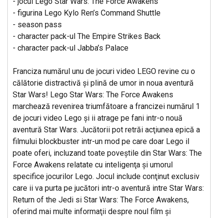
- jocul Lego Star Wars: The Force Awakens
- figurina Lego Kylo Ren’s Command Shuttle
- season pass
- character pack-ul The Empire Strikes Back
- character pack-ul Jabba’s Palace
Franciza numărul unu de jocuri video LEGO revine cu o
călătorie distractivă şi plină de umor in noua aventură
Star Wars! Lego Star Wars: The Force Awakens
marchează revenirea triumfătoare a francizei numărul 1
de jocuri video Lego şi ii atrage pe fani intr-o nouă
aventură Star Wars. Jucătorii pot retrăi acţiunea epică a
filmului blockbuster intr-un mod pe care doar Lego il
poate oferi, incluzand toate poveştile din Star Wars: The
Force Awakens relatate cu inteligenţa şi umorul
specifice jocurilor Lego. Jocul include conţinut exclusiv
care ii va purta pe jucători intr-o aventură intre Star Wars:
Return of the Jedi si Star Wars: The Force Awakens,
oferind mai multe informaţii despre noul film şi