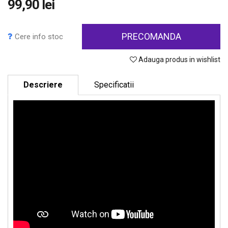
99,90 lei
PRECOMANDA
Cere info stoc
Adauga produs in wishlist
Descriere
Specificatii