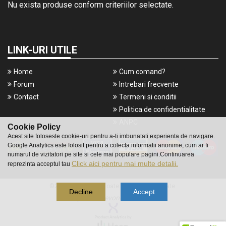
Nu exista produse conform criteriilor selectate.
LINK-URI UTILE
Home
Cum comand?
Forum
Intrebari frecvente
Contact
Termeni si conditii
Politica de confidentialitate
ANPC
Cookie Policy
Acest site foloseste cookie-uri pentru a-ti imbunatati experienta de navigare.
Google Analytics este folosit pentru a colecta informatii anonime, cum ar fi
numarul de vizitatori pe site si cele mai populare pagini.Continuarea
Click aici pentru mai multe detalii.
reprezinta acceptul tau
©2016 Gameshop. Toate drepturile rezervate.
Decline
Accept
a piece of
evonomix's
DNA