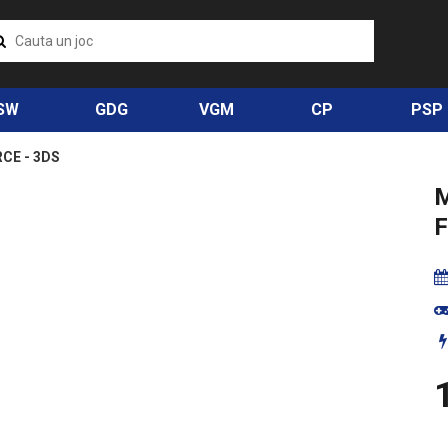
SW
GDG
VGM
CP
PSP
CE - 3DS
F