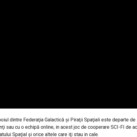
ul dintre Federaţia Galactică şi Piraţii Spaţiali este departe de a
ipanţi sau cu o echipă online, in acest joc de cooperare SCI-FI de a
ului Spaţial şi orice altele care iţi stau in cale.