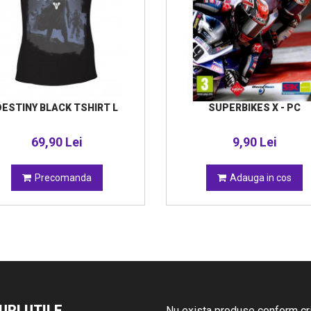
DESTINY BLACK TSHIRT L
SUPERBIKES X - PC
69,90 Lei
9,90 Lei
Precomanda
Adauga in cos
URI UTILE
Nu exista produse conform crit