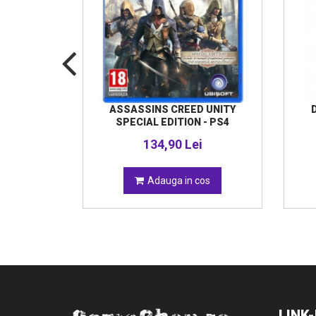
OX ONE
ASSASSINS CREED UNITY
SPECIAL EDITION - PS4
i
134,90 Lei
da
Adauga in cos
LINK-