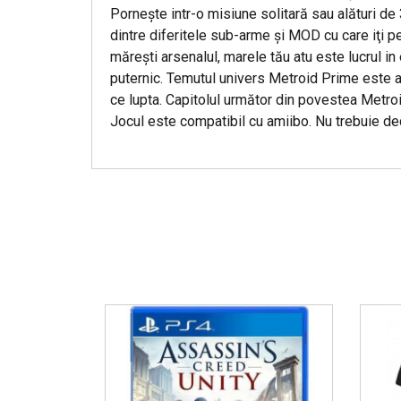
Porneşte intr-o misiune solitară sau alături de 3
dintre diferitele sub-arme şi MOD cu care iţi pe
măreşti arsenalul, marele tău atu este lucrul in 
puternic. Temutul univers Metroid Prime este acu
ce lupta. Capitolul următor din povestea Metroi
Jocul este compatibil cu amiibo. Nu trebuie dec