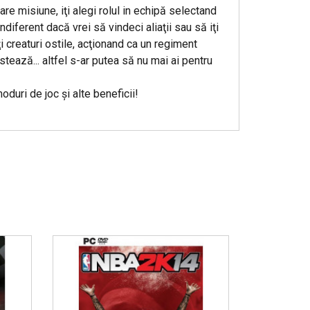
are misiune, iţi alegi rolul in echipă selectand
diferent dacă vrei să vindeci aliaţii sau să iţi
ţi creaturi ostile, acţionand ca un regiment
tează... altfel s-ar putea să nu mai ai pentru
duri de joc şi alte beneficii!