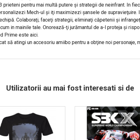
 prieteni pentru mai multă putere şi strategii de neinfrant. In fiec
rsonalizezi Mech-ul şi iţi maximizezi şansele de supravieţuire. In
echipă. Colaboraţi, faceţi strategii, eliminaţi căpetenii şi infrange
m in mainile tale. Onorează-ţi jurămantul de a-l proteja şi rispos
d Prime este aici.
at să atingi un accesoriu amiibo pentru a obţine noi personaje, mo
Utilizatorii au mai fost interesati si de