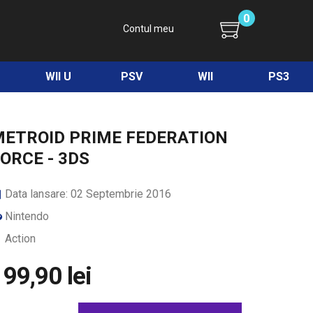
0
Contul meu
WII U
PSV
WII
PS3
METROID PRIME FEDERATION
ORCE - 3DS
Data lansare: 02 Septembrie 2016
Nintendo
Action
199,90 lei