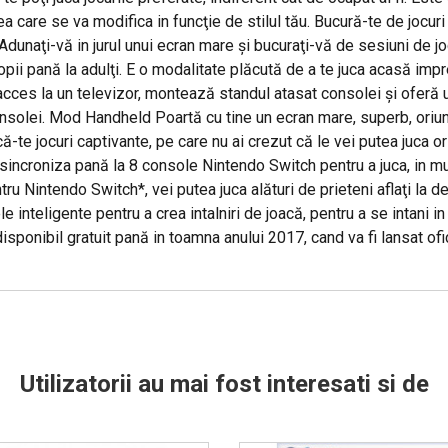
cea care se va modifica in funcţie de stilul tău. Bucură-te de jocuri
 Adunaţi-vă in jurul unui ecran mare şi bucuraţi-vă de sesiuni de 
opii pană la adulţi. E o modalitate plăcută de a te juca acasă impr
 acces la un televizor, montează standul atasat consolei şi oferă
onsolei. Mod Handheld Poartă cu tine un ecran mare, superb, ori
ă-te jocuri captivante, pe care nu ai crezut că le vei putea juca 
 sincroniza pană la 8 console Nintendo Switch pentru a juca, in mu
ru Nintendo Switch*, vei putea juca alături de prieteni aflaţi la d
e inteligente pentru a crea intalniri de joacă, pentru a se intani i
disponibil gratuit pană in toamna anului 2017, cand va fi lansat ofic
Utilizatorii au mai fost interesati si de