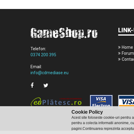
LINK-
Home
Telefon:
Forum
0374 200 395
Conta
Email:
info@cdmediase.eu
Cookie Policy
Acest site foloseste cookie-uri pentru 
pentru a colecta informatii anonime, cu
pagini.Continuarea reprezinta acceptu