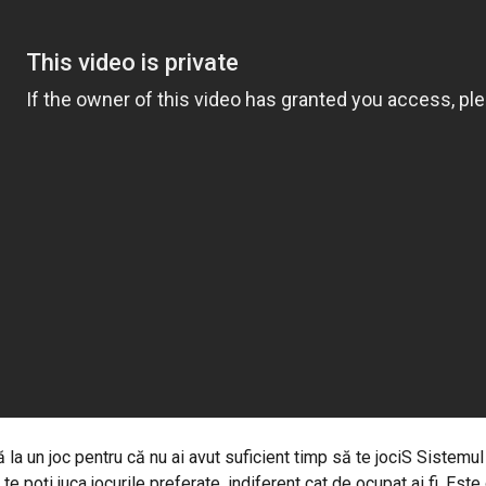
tă la un joc pentru că nu ai avut suficient timp să te jociS Sistem
să te poţi juca jocurile preferate, indiferent cat de ocupat ai fi. Est