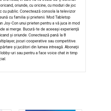
 oricand, oriunde, cu oricine, cu moduri de joc
joc cu public. Conectează consola la televizor
eună cu familia şi prietenii. Mod Tabletop
 un Joy-Con unui prieten pentru a vă juca in mod
unde ai merge. Bucură-te de aceeaşi experienţă
oricand şi oriunde. Conectează pană la 8
ltiplayer, jocuri cooperative sau competitive.
epărtare şi jucători din lumea intreagă. Abonaţii
n lobby-uri sau pentru a face voice chat in timp
ial.