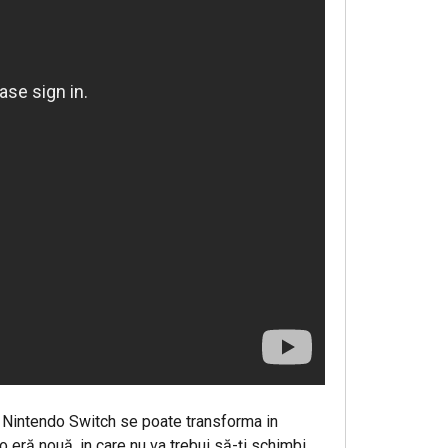
ul Nintendo Switch se poate transforma in
e o eră nouă, in care nu va trebui să-ţi schimbi