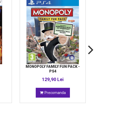
MONOPOLY FAMILY FUN PACK -
NINTEN
PS4
STR
129,90 Lei
Precomanda