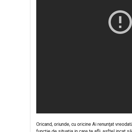
Oricand, oriunde, cu oricine Ai renunţat vreoda
funcţie de situaţia in care te afli, asftel incat 