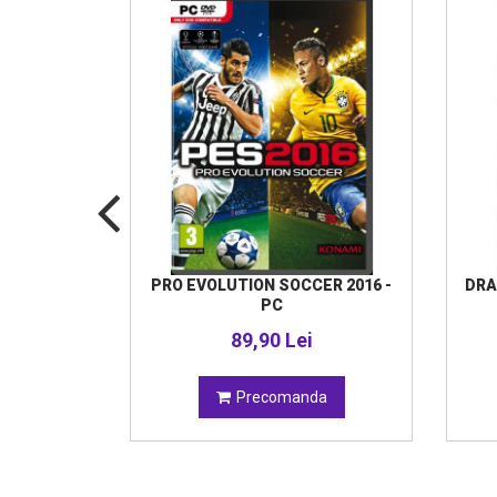
OX ONE
PRO EVOLUTION SOCCER 2016 -
DRA
PC
i
89,90 Lei
da
Precomanda