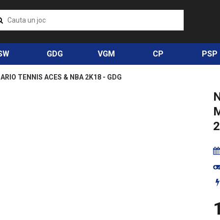
SW
GDG
VGM
CP
PSP
RIO TENNIS ACES & NBA 2K18 - GDG
M
2