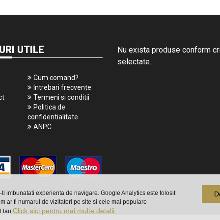
URI UTILE
Nu exista produse conform crit
selectate.
Cum comand?
Intrebari frecvente
ct
Termeni si conditii
Politica de
confidentialitate
ANPC
a-ti imbunatati experienta de navigare. Google Analytics este folosit
D
m ar fi numarul de vizitatori pe site si cele mai populare
Click aici pentru mai multe detalii.
l tau