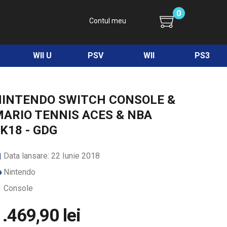
0
Contul meu
WII U
PSV
WII
PS3
NINTENDO SWITCH CONSOLE &
ARIO TENNIS ACES & NBA
K18 - GDG
Data lansare: 22 Iunie 2018
Nintendo
Console
1.469,90 lei