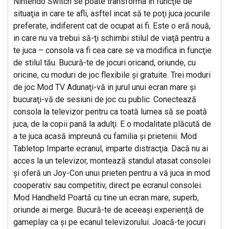
Nintendo Switch se poate transforma in funcţie de
situaţia in care te afli, asftel incat să te poţi juca jocurile
preferate, indiferent cat de ocupat ai fi. Este o eră nouă,
in care nu va trebui să-ţi schimbi stilul de viaţă pentru a
te juca – consola va fi cea care se va modifica in funcţie
de stilul tău. Bucură-te de jocuri oricand, oriunde, cu
oricine, cu moduri de joc flexibile şi gratuite. Trei moduri
de joc Mod TV Adunaţi-vă in jurul unui ecran mare şi
bucuraţi-vă de sesiuni de joc cu public. Conectează
consola la televizor pentru ca toată lumea să se poată
juca, de la copii pană la adulţi. E o modalitate plăcută de
a te juca acasă impreună cu familia şi prietenii. Mod
Tabletop Imparte ecranul, imparte distracţia. Dacă nu ai
acces la un televizor, montează standul atasat consolei
şi oferă un Joy-Con unui prieten pentru a vă juca in mod
cooperativ sau competitiv, direct pe ecranul consolei.
Mod Handheld Poartă cu tine un ecran mare, superb,
oriunde ai merge. Bucură-te de aceeaşi experienţă de
gameplay ca şi pe ecanul televizorului. Joacă-te jocuri