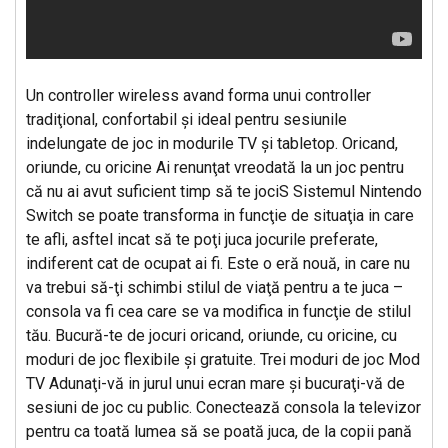
Un controller wireless avand forma unui controller
tradiţional, confortabil şi ideal pentru sesiunile
indelungate de joc in modurile TV şi tabletop. Oricand,
oriunde, cu oricine Ai renunţat vreodată la un joc pentru
că nu ai avut suficient timp să te jociS Sistemul Nintendo
Switch se poate transforma in funcţie de situaţia in care
te afli, asftel incat să te poţi juca jocurile preferate,
indiferent cat de ocupat ai fi. Este o eră nouă, in care nu
va trebui să-ţi schimbi stilul de viaţă pentru a te juca –
consola va fi cea care se va modifica in funcţie de stilul
tău. Bucură-te de jocuri oricand, oriunde, cu oricine, cu
moduri de joc flexibile şi gratuite. Trei moduri de joc Mod
TV Adunaţi-vă in jurul unui ecran mare şi bucuraţi-vă de
sesiuni de joc cu public. Conectează consola la televizor
pentru ca toată lumea să se poată juca, de la copii pană