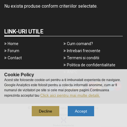
Nu exista produse conform criteriilor selectate.
LINK-URI UTILE
Home
Cum comand?
Forum
Intrebari frecvente
Contact
Termeni si conditii
Politica de confidentialitate
ANPC
Cookie Policy
Acest site foloseste cookie-uri pentru a-ti imbunatati experienta de navigare.
Google Analytics este folosit pentru a colecta informatii anonime, cum ar fi
numarul de vizitatori pe site si cele mai populare pagini.Continuarea
Click aici pentru mai multe detalii.
reprezinta acceptul tau
©2016 Gameshop. Toate drepturile rezervate.
Decline
Accept
a piece of
evonomix's
DNA