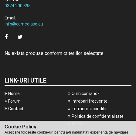
0374 200 395
Email:
info@cdmediase.eu
Nu exista produse conform criteriilor selectate.
LINK-URI UTILE
Home
Cum comand?
Forum
Intrebari frecvente
Contact
Termeni si conditii
Politica de confidentialitate
ANPC
Cookie Policy
Acest site foloseste cookie-uri pentru a-ti imbunatati experienta de navigare.