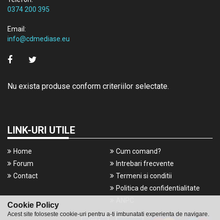
0374 200 395
Email:
info@cdmediase.eu
Nu exista produse conform criteriilor selectate.
LINK-URI UTILE
Home
Cum comand?
Forum
Intrebari frecvente
Contact
Termeni si conditii
Politica de confidentialitate
ANPC
Cookie Policy
Acest site foloseste cookie-uri pentru a-ti imbunatati experienta de navigare.