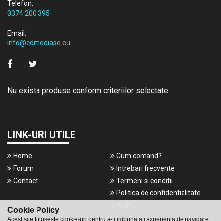
Telefon:
0374 200 395
Email:
info@cdmediase.eu
Nu exista produse conform criteriilor selectate.
LINK-URI UTILE
Home
Cum comand?
Forum
Intrebari frecvente
Contact
Termeni si conditii
Politica de confidentialitate
ANPC
Cookie Policy
Acest site foloseste cookie-uri pentru a-ti imbunatati experienta de navigare.