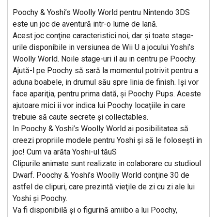
Poochy & Yoshi’s Woolly World pentru Nintendo 3DS
este un joc de aventură intr-o lume de lană.
Acest joc conţine caracteristici noi, dar şi toate stage-
urile disponibile in versiunea de Wii U a jocului Yoshi’s
Woolly World. Noile stage-uri il au in centru pe Poochy.
Ajută-l pe Poochy să sară la momentul potrivit pentru a
aduna boabele, in drumul său spre linia de finish. Işi vor
face apariţia, pentru prima dată, şi Poochy Pups. Aceste
ajutoare mici ii vor indica lui Poochy locaţiile in care
trebuie să caute secrete şi collectables.
In Poochy & Yoshi’s Woolly World ai posibilitatea să
creezi propriile modele pentru Yoshi şi să le foloseşti in
joc! Cum va arăta Yoshi-ul tăuS
Clipurile animate sunt realizate in colaborare cu studioul
Dwarf. Poochy & Yoshi’s Woolly World conţine 30 de
astfel de clipuri, care prezintă vieţile de zi cu zi ale lui
Yoshi şi Poochy.
Va fi disponibilă şi o figurină amiibo a lui Poochy,