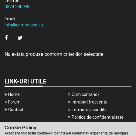
Telefon:
0374 200 395
Email:
info@cdmediase.eu
Nu exista produse conform criteriilor selectate.
LINK-URI UTILE
Home
Cum comand?
Forum
Intrebari frecvente
Contact
Termeni si conditii
Politica de confidentialitate
ANPC
Cookie Policy
Acest site foloseste cookie-uri pentru a-ti imbunatati experienta de navigare.