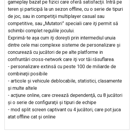
gameplay bazat pe fizici care oferă satisfacţii. Intră pe
teren şi participă la un sezon offline, cu o serie de tipuri
de joc, sau in competiţii multiplayer casual sau
competitive, sau „Mutatori” speciali care iţi permit să
schimbi complet regulile jocului.
Exprimă-te aşa cum iţi doreşti prin intermediul unuia
dintre cele mai complexe sisteme de personalizare şi
concurează cu jucători de pe alte platforme in
confruntări cross-network care iţi vor tăi răsuflarea.
- personalizare extinsă cu peste 100 de miliarde de
combinaţii posibile
- articole şi vehicule deblocabile, statistici, clasamente
şi multe altele
- acţiune online, care creează dependenţă, cu 8 jucători
şi o serie de configuraţii şi tipuri de echipe
- mod split screen captivant cu 4 jucători, care pot juca
atat offline cat şi online