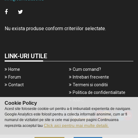
Nu exista produse conform criteriilor selectate.
LINK-URI UTILE
Home
Cum comand?
Forum
Intrebari frecvente
Contact
Termeni si conditii
Politica de confidentialitate
ANPC
Cookie Policy
Acest site foloseste cookie-uri pentru a-ti imbunatati experienta de navigare.
Google Analytics este folosit pentru a colecta informatii anonime, cum ar fi
numarul de vizitatori pe site si cele mai populare pagini.Continuarea
Click aici pentru mai multe detalii.
reprezinta acceptul tau