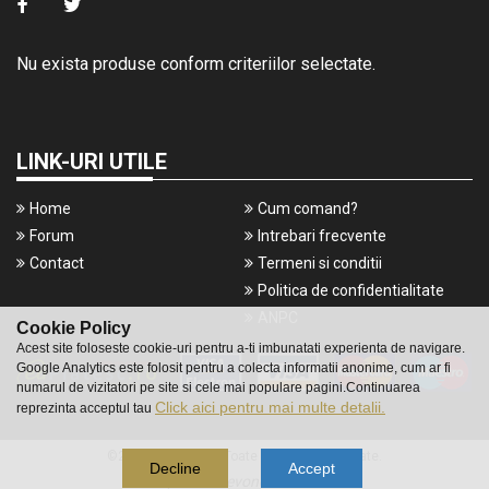
Nu exista produse conform criteriilor selectate.
LINK-URI UTILE
Home
Cum comand?
Forum
Intrebari frecvente
Contact
Termeni si conditii
Politica de confidentialitate
ANPC
Cookie Policy
Acest site foloseste cookie-uri pentru a-ti imbunatati experienta de navigare.
Google Analytics este folosit pentru a colecta informatii anonime, cum ar fi
numarul de vizitatori pe site si cele mai populare pagini.Continuarea
Click aici pentru mai multe detalii.
reprezinta acceptul tau
©2016 Gameshop. Toate drepturile rezervate.
Decline
Accept
a piece of
evonomix's
DNA