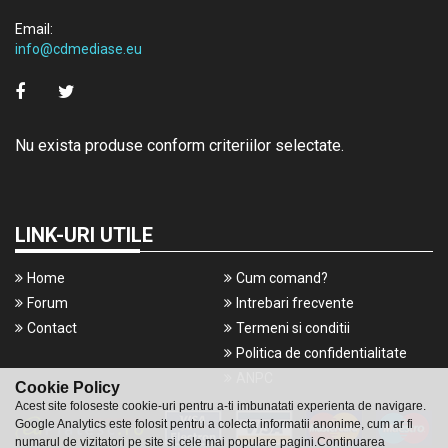
Email:
info@cdmediase.eu
Nu exista produse conform criteriilor selectate.
LINK-URI UTILE
Home
Cum comand?
Forum
Intrebari frecvente
Contact
Termeni si conditii
Politica de confidentialitate
ANPC
Cookie Policy
Acest site foloseste cookie-uri pentru a-ti imbunatati experienta de navigare.
Google Analytics este folosit pentru a colecta informatii anonime, cum ar fi
numarul de vizitatori pe site si cele mai populare pagini.Continuarea