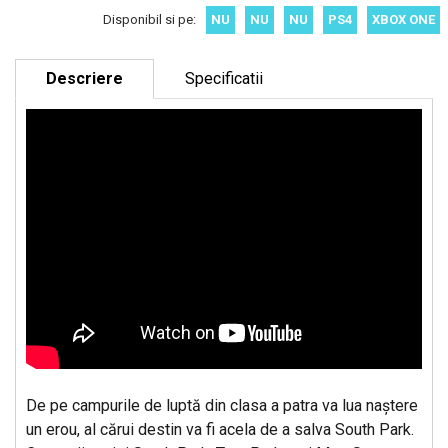
Disponibil si pe:
NU
NU
NU
PS4
XBOX ONE
Descriere
Specificatii
De pe campurile de luptă din clasa a patra va lua naştere
un erou, al cărui destin va fi acela de a salva South Park.