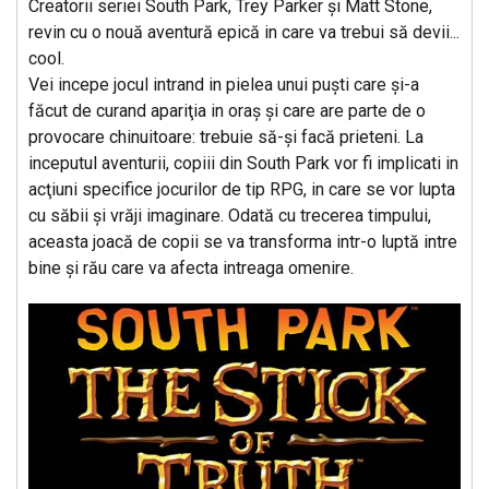
Creatorii seriei South Park, Trey Parker şi Matt Stone,
revin cu o nouă aventură epică in care va trebui să devii...
cool.
Vei incepe jocul intrand in pielea unui puşti care şi-a
făcut de curand apariţia in oraş şi care are parte de o
provocare chinuitoare: trebuie să-şi facă prieteni. La
inceputul aventurii, copiii din South Park vor fi implicati in
acţiuni specifice jocurilor de tip RPG, in care se vor lupta
cu săbii şi vrăji imaginare. Odată cu trecerea timpului,
aceasta joacă de copii se va transforma intr-o luptă intre
bine şi rău care va afecta intreaga omenire.