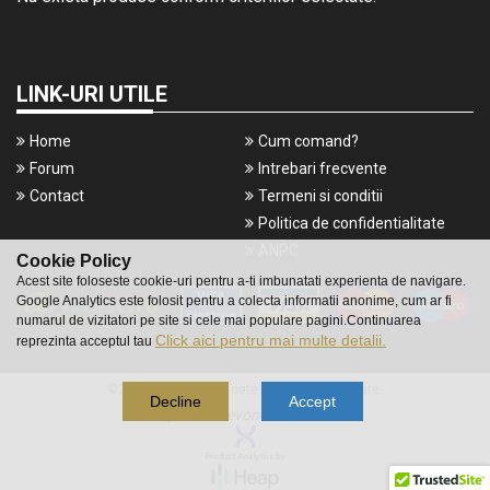
LINK-URI UTILE
Home
Cum comand?
Forum
Intrebari frecvente
Contact
Termeni si conditii
Politica de confidentialitate
ANPC
Cookie Policy
Acest site foloseste cookie-uri pentru a-ti imbunatati experienta de navigare.
Google Analytics este folosit pentru a colecta informatii anonime, cum ar fi
numarul de vizitatori pe site si cele mai populare pagini.Continuarea
Click aici pentru mai multe detalii.
reprezinta acceptul tau
©2016 Gameshop. Toate drepturile rezervate.
Decline
Accept
a piece of
evonomix's
DNA