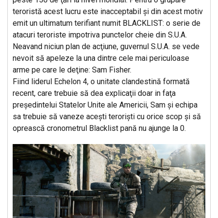
teroristă acest lucru este inacceptabil şi din acest motiv
emit un ultimatum terifiant numit BLACKLIST: o serie de
atacuri teroriste impotriva punctelor cheie din S.U.A.
Neavand niciun plan de acţiune, guvernul S.U.A. se vede
nevoit să apeleze la una dintre cele mai periculoase
arme pe care le deţine: Sam Fisher.
Fiind liderul Echelon 4, o unitate clandestină formată
recent, care trebuie să dea explicaţii doar in faţa
preşedintelui Statelor Unite ale Americii, Sam şi echipa
sa trebuie să vaneze aceşti terorişti cu orice scop şi să
oprească cronometrul Blacklist pană nu ajunge la 0.