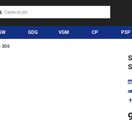
SW
GDG
VGM
CP
PSP
- 3DS
S
S
9