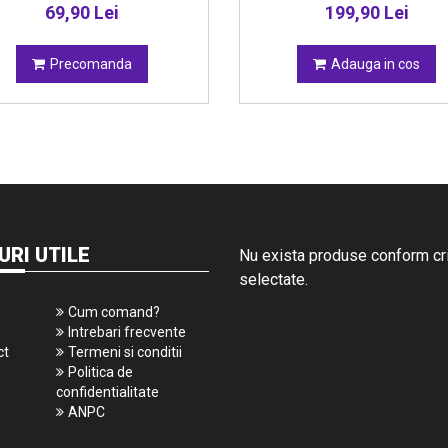
69,90 Lei
199,90 Lei
Precomanda
Adauga in cos
URI UTILE
Nu exista produse conform crit
selectate.
Cum comand?
Intrebari frecvente
ct
Termeni si conditii
Politica de
confidentialitate
ANPC