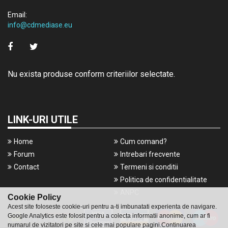
Email:
info@cdmediase.eu
Nu exista produse conform criteriilor selectate.
LINK-URI UTILE
Home
Cum comand?
Forum
Intrebari frecvente
Contact
Termeni si conditii
Politica de confidentialitate
ANPC
Cookie Policy
Acest site foloseste cookie-uri pentru a-ti imbunatati experienta de navigare.
Google Analytics este folosit pentru a colecta informatii anonime, cum ar fi
numarul de vizitatori pe site si cele mai populare pagini.Continuarea