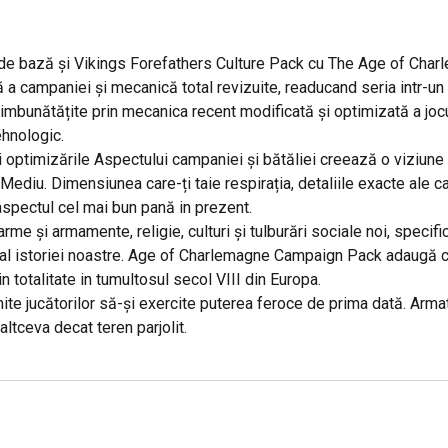
 de bază și Vikings Forefathers Culture Pack cu The Age of Cha
 a campaniei și mecanică total revizuite, readucand seria intr-un
imbunătățite prin mecanica recent modificată și optimizată a jocul
ehnologic.
și optimizările Aspectului campaniei și bătăliei creează o viziu
 Mediu. Dimensiunea care-ți taie respirația, detaliile exacte ale 
aspectul cel mai bun pană in prezent.
arme și armamente, religie, culturi și tulburări sociale noi, specifi
 al istoriei noastre. Age of Charlemagne Campaign Pack adaugă cava
n totalitate in tumultosul secol VIII din Europa.
te jucătorilor să-și exercite puterea feroce de prima dată. Armate
ltceva decat teren parjolit.