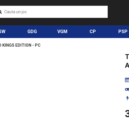
SW
GDG
VGM
CP
PSP
 KINGS EDITION - PC
A
3