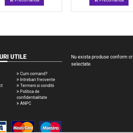
Precomanda
Precomanda
URI UTILE
Nu exista produse conform crit
selectate.
Cum comand?
Intrebari frecvente
ct
Termeni si conditii
Politica de
confidentialitate
ANPC