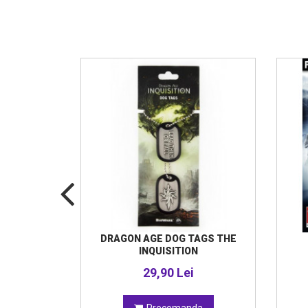
N CUT &
DRAGON AGE DOG TAGS THE
ODIE S
INQUISITION
i
29,90 Lei