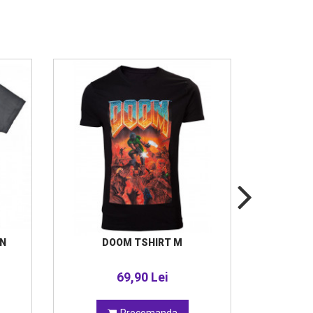
ON
DOOM TSHIRT M
XCOM
COMPL
69,90 Lei