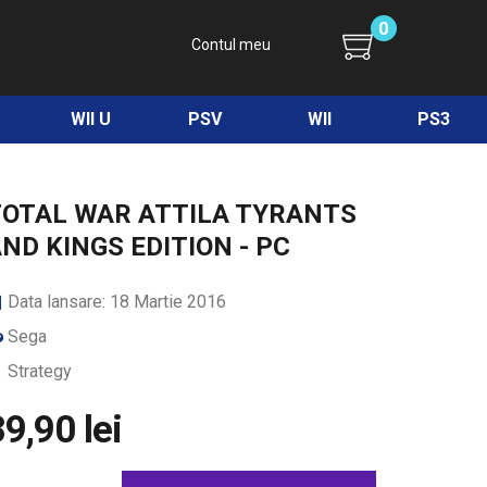
0
Contul meu
WII U
PSV
WII
PS3
TOTAL WAR ATTILA TYRANTS
ND KINGS EDITION - PC
Data lansare: 18 Martie 2016
Sega
Strategy
9,90 lei