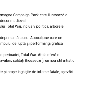
rlemagne Campaign Pack care ilustrează o
 decor medieval.
ui Total War, inclusiv politica, arborele
ne deprimantă a unei Apocalipse care se
campului de luptă și performanța grafică
ce perioadei, Total War: Attila oferă o
leri, soldați (housecarl), un nou stil artistic
 și orașe inghițite de inferne fatale, așezări