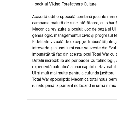
- pack-ul Viking Forefathers Culture
Această ediție specială combină jocurile mari
campanie matură de sine-stătătoare, cu o hartă
Mecanica revizuită a jocului: Joc de bază și UI 
genealogic, managementul civic și progresul t
Fidelitate vizuală de excepție: Imbunătățirile 
intrevede și a unei lumi care se ivește din Evul
imbunătățită fac din acesta jocul Total War cu 
Detalii incredibile ale perioadei: Cu tehnologii, 
experiență autentică a unui capitol nefavorabil
UI și mult mai multe pentru a cufunda jucătorul i
Total War apocaliptic Mecanica total nouă permi
ruinate pană la pămant nelăsand in urmă nimic a