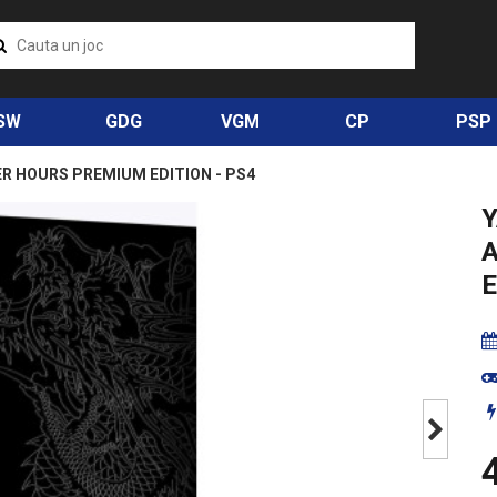
SW
GDG
VGM
CP
PSP
ER HOURS PREMIUM EDITION - PS4
Y
E
Next