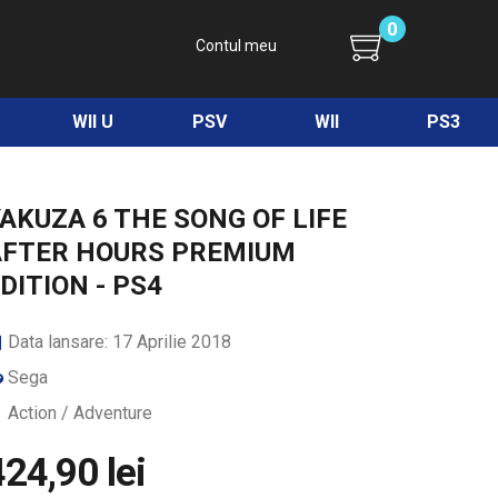
0
Contul meu
WII U
PSV
WII
PS3
AKUZA 6 THE SONG OF LIFE
AFTER HOURS PREMIUM
DITION - PS4
Data lansare: 17 Aprilie 2018
Sega
Action / Adventure
424,90 lei