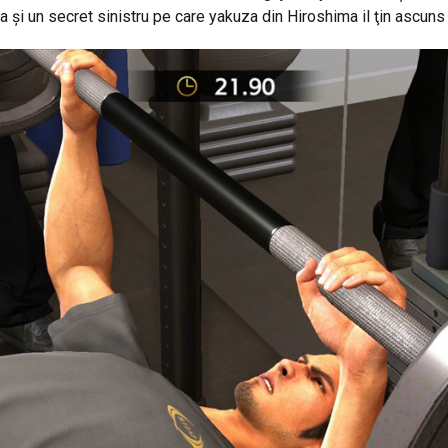
a şi un secret sinistru pe care yakuza din Hiroshima il ţin ascun