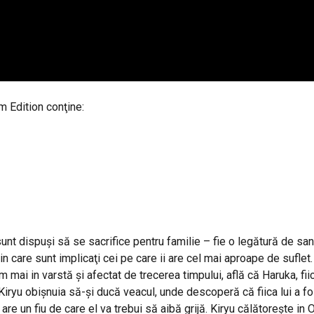
 Edition conţine:
unt dispuşi să se sacrifice pentru familie – fie o legătură de san
care sunt implicaţi cei pe care ii are cel mai aproape de suflet.
 mai in varstă şi afectat de trecerea timpului, află că Haruka, fiica
 Kiryu obişnuia să-şi ducă veacul, unde descoperă că fiica lui a f
 are un fiu de care el va trebui să aibă grijă. Kiryu călătoreşte in 