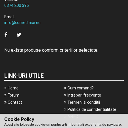
0374 200 395
Email:
info@cdmediase.eu
Nu exista produse conform criteriilor selectate.
LINK-URI UTILE
Home
Cum comand?
Forum
Intrebari frecvente
Contact
Termeni si conditii
Politica de confidentialitate
ANPC
Cookie Policy
Acest site foloseste cookie-uri pentru a-ti imbunatati experienta de navigare.