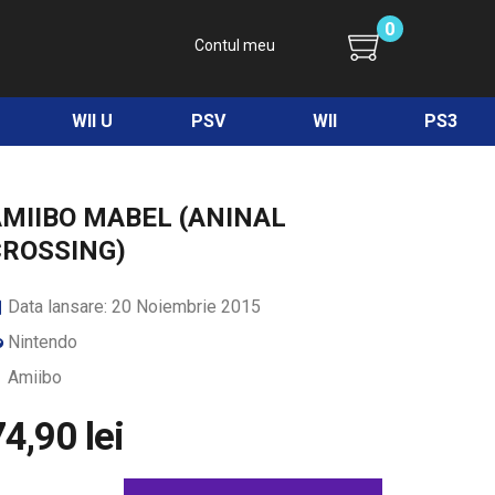
0
Contul meu
WII U
PSV
WII
PS3
MIIBO MABEL (ANINAL
CROSSING)
Data lansare: 20 Noiembrie 2015
Nintendo
Amiibo
4,90 lei