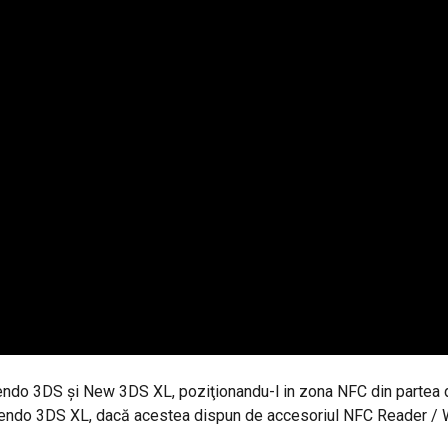
ndo 3DS şi New 3DS XL, poziţionandu-l in zona NFC din partea de 
endo 3DS XL, dacă acestea dispun de accesoriul NFC Reader / W