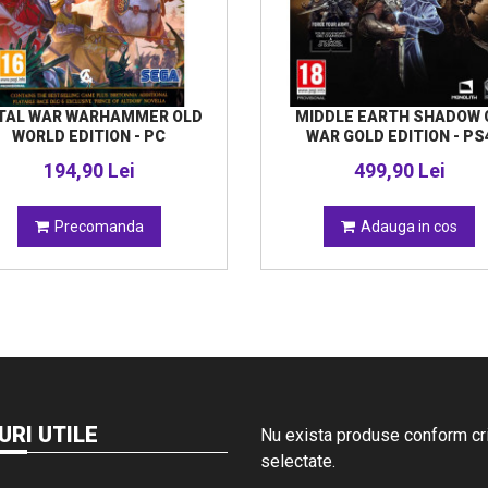
TAL WAR WARHAMMER OLD
MIDDLE EARTH SHADOW 
WORLD EDITION - PC
WAR GOLD EDITION - PS
194,90 Lei
499,90 Lei
Precomanda
Adauga in cos
URI UTILE
Nu exista produse conform crit
selectate.