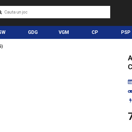
SW
GDG
VGM
CP
PSP
G)
A
7