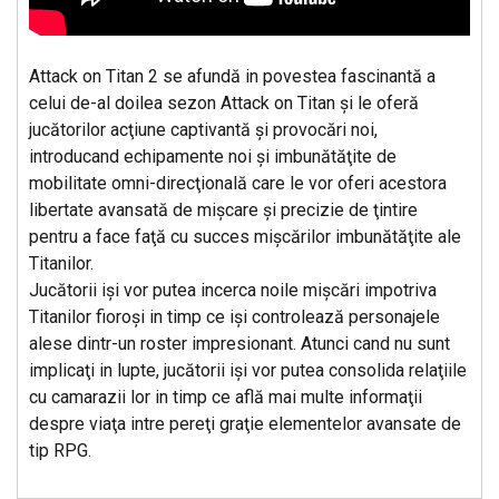
Attack on Titan 2 se afundă in povestea fascinantă a
celui de-al doilea sezon Attack on Titan şi le oferă
jucătorilor acţiune captivantă şi provocări noi,
introducand echipamente noi şi imbunătăţite de
mobilitate omni-direcţională care le vor oferi acestora
libertate avansată de mişcare şi precizie de ţintire
pentru a face faţă cu succes mişcărilor imbunătăţite ale
Titanilor.
Jucătorii işi vor putea incerca noile mişcări impotriva
Titanilor fioroşi in timp ce işi controlează personajele
alese dintr-un roster impresionant. Atunci cand nu sunt
implicaţi in lupte, jucătorii işi vor putea consolida relaţiile
cu camarazii lor in timp ce află mai multe informaţii
despre viaţa intre pereţi graţie elementelor avansate de
tip RPG.