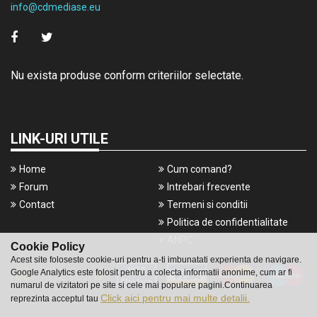
info@cdmediase.eu
Nu exista produse conform criteriilor selectate.
LINK-URI UTILE
Home
Cum comand?
Forum
Intrebari frecvente
Contact
Termeni si conditii
Politica de confidentialitate
ANPC
Cookie Policy
Acest site foloseste cookie-uri pentru a-ti imbunatati experienta de navigare.
Google Analytics este folosit pentru a colecta informatii anonime, cum ar fi
numarul de vizitatori pe site si cele mai populare pagini.Continuarea
Click aici pentru mai multe detalii.
reprezinta acceptul tau