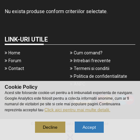
Nu exista produse conform criteriilor selectate.
LINK-URI UTILE
Home
Cum comand?
Forum
Intrebari frecvente
Contact
Termeni si conditii
Politica de confidentialitate
ANPC
Cookie Policy
Acest site foloseste cookie-uri pentru a-ti imbunatati experienta de navigare.
Google Analytics este folosit pentru a colecta informatii anonime, cum ar fi
numarul de vizitatori pe site si cele mai populare pagini.Continuarea
Click aici pentru mai multe detalii.
reprezinta acceptul tau
©2016 Gameshop. Toate drepturile rezervate.
Decline
Accept
a piece of
evonomix's
DNA