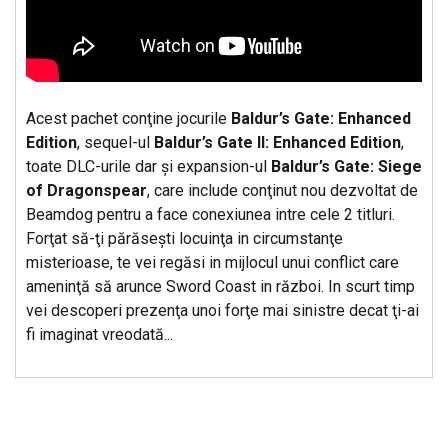
Acest pachet conţine jocurile
Baldur’s Gate: Enhanced
Edition
, sequel-ul
Baldur’s Gate II: Enhanced Edition
,
toate DLC-urile dar şi expansion-ul
Baldur’s Gate: Siege
of Dragonspear
, care include conţinut nou dezvoltat de
Beamdog pentru a face conexiunea intre cele 2 titluri.
Forţat să-ţi părăseşti locuinţa in circumstanţe
misterioase, te vei regăsi in mijlocul unui conflict care
ameninţă să arunce Sword Coast in război. In scurt timp
vei descoperi prezenţa unoi forţe mai sinistre decat ţi-ai
fi imaginat vreodată...