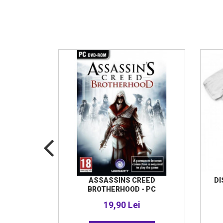
SAVAGE
ASSASSINS CREED
DI
W
BROTHERHOOD - PC
i
19,90 Lei