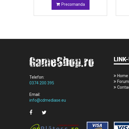
da
Precomanda
LINK-
Home
Telefon:
Forum
0374 200 395
Conta
Email:
info@cdmediase.eu