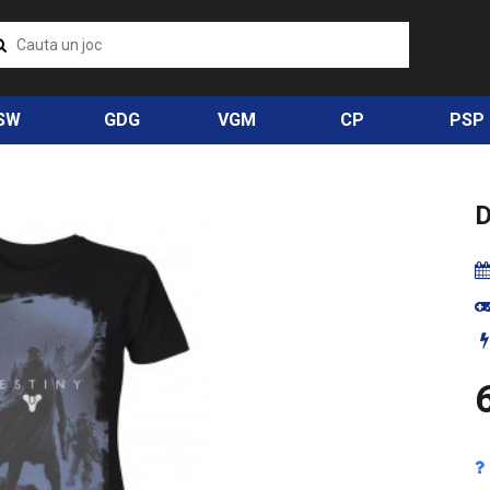
SW
GDG
VGM
CP
PSP
D
6