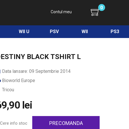
0
Contul meu
WII U
PSV
WII
PS3
ESTINY BLACK TSHIRT L
Data lansare: 09 Septembrie 2014
Bioworld Europe
Tricou
9,90 lei
PRECOMANDA
Cere info stoc