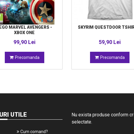
EGO MARVEL AVENGERS -
SKYRIM QUESTDOOR TSHIR
XBOX ONE
99,90 Lei
59,90 Lei
Precomanda
Precomanda
URI UTILE
Nu exista produse conform crit
selectate.
Cum comand?