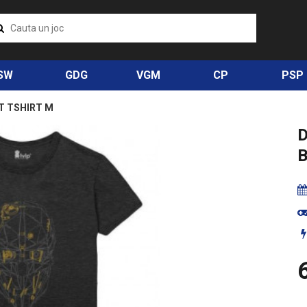
SW
GDG
VGM
CP
PSP
T TSHIRT M
B
6