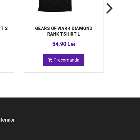
T S
GEARS OF WAR 4 DIAMOND
POKEM
RANK TSHIRT L
SPL
54,90 Lei
Precomanda
eriilor