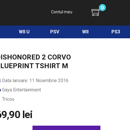
0
Contul meu
WII U
PSV
WII
PS3
DISHONORED 2 CORVO
LUEPRINT TSHIRT M
Data lansare: 11 Noiembrie 2016
Gaya Entertainment
Tricou
9,90 lei