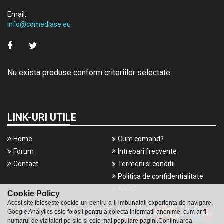
Email:
info@cdmediase.eu
Nu exista produse conform criteriilor selectate.
LINK-URI UTILE
Home
Cum comand?
Forum
Intrebari frecvente
Contact
Termeni si conditii
Politica de confidentialitate
ANPC
Cookie Policy
Acest site foloseste cookie-uri pentru a-ti imbunatati experienta de navigare.
Google Analytics este folosit pentru a colecta informatii anonime, cum ar fi
numarul de vizitatori pe site si cele mai populare pagini.Continuarea