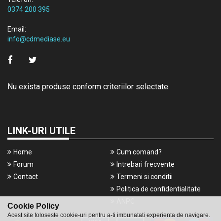
0374 200 395
Email:
info@cdmediase.eu
Nu exista produse conform criteriilor selectate.
LINK-URI UTILE
Home
Cum comand?
Forum
Intrebari frecvente
Contact
Termeni si conditii
Politica de confidentialitate
ANPC
Cookie Policy
Acest site foloseste cookie-uri pentru a-ti imbunatati experienta de navigare.