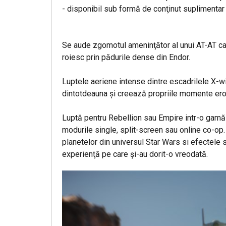
- disponibil sub formă de conţinut suplimentar 
Se aude zgomotul ameninţător al unui AT-AT care
roiesc prin pădurile dense din Endor.
Luptele aeriene intense dintre escadrilele X-wi
dintotdeauna şi creează propriile momente eroi
Luptă pentru Rebellion sau Empire intr-o gamă l
modurile single, split-screen sau online co-op
planetelor din universul Star Wars si efectele s
experienţă pe care şi-au dorit-o vreodată.