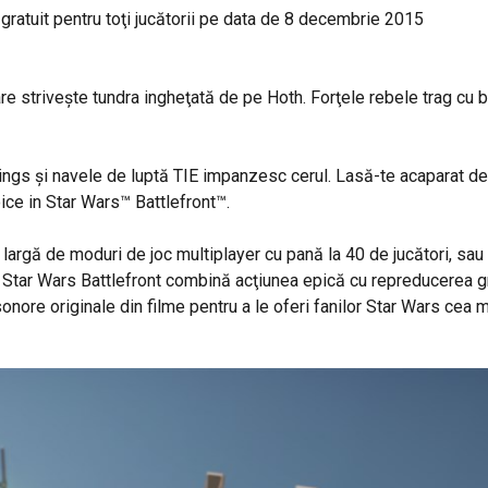
gratuit pentru toţi jucătorii pe data de 8 decembrie 2015
 striveşte tundra ingheţată de pe Hoth. Forţele rebele trag cu bl
ngs şi navele de luptă TIE impanzesc cerul. Lasă-te acaparat de l
ce in Star Wars™ Battlefront™.
argă de moduri de joc multiplayer cu pană la 40 de jucători, sau p
. Star Wars Battlefront combină acţiunea epică cu repreducerea gr
onore originale din filme pentru a le oferi fanilor Star Wars cea m