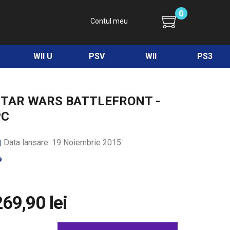
0
Contul meu
WII U
PSV
WII
PS3
STAR WARS BATTLEFRONT -
PC
Data lansare: 19 Noiembrie 2015
269,90 lei