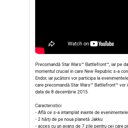
Precomandă Star Wars™ Battlefront™, iar pe data
momentul crucial in care New Republic s-a confr
Endor, iar jucătorii vor participa la eveniment
care precomandă Star Wars™ Battlefront™ vor in
data de 8 decembrie 2015.
Caracteristici
- Află ce s-a intamplat inainte de evenimente
- 2 hărţi de pe noua planetă Jakku
- acces cu un avans de 7 zile pentru cei care