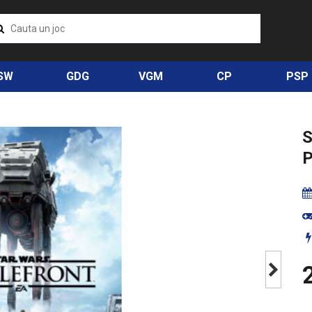
SW
GDG
VGM
CP
PSP
Next