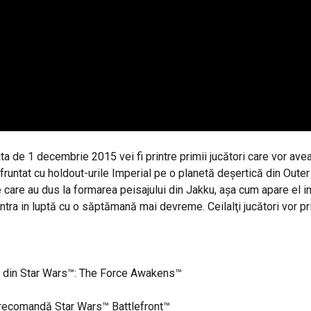
 de 1 decembrie 2015 vei fi printre primii jucători care vor avea
untat cu holdout-urile Imperial pe o planetă deşertică din Outer 
ele care au dus la formarea peisajului din Jakku, aşa cum apare el
tra in luptă cu o săptămană mai devreme. Ceilalţi jucători vor p
le din Star Wars™: The Force Awakens™
 precomandă Star Wars™ Battlefront™