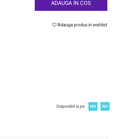
ADAUGA IN COS
Adauga produs in wishlist
Disponibil si pe:
NU
NU