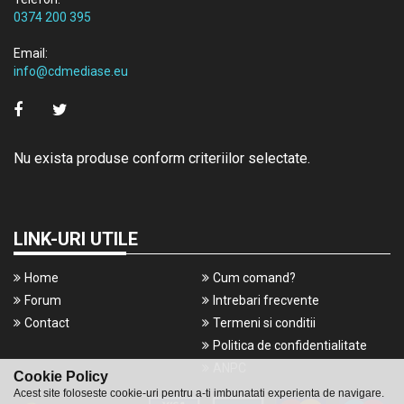
0374 200 395
Email:
info@cdmediase.eu
Nu exista produse conform criteriilor selectate.
LINK-URI UTILE
Home
Cum comand?
Forum
Intrebari frecvente
Contact
Termeni si conditii
Politica de confidentialitate
ANPC
Cookie Policy
Acest site foloseste cookie-uri pentru a-ti imbunatati experienta de navigare.